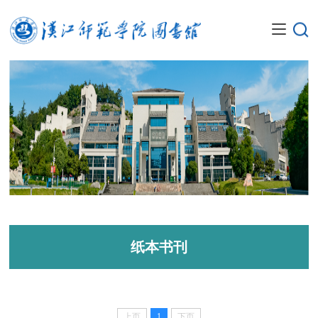
纸本书刊
上页
1
下页