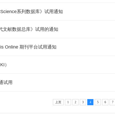
f Science系列数据库》试用通知
代文献数据总库》试用的通知
rancis Online 期刊平台试用通知
KI）
开通试用
上页
1
2
3
4
5
6
7